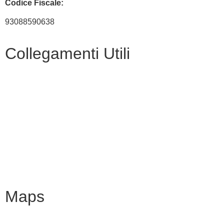
Codice Fiscale:
93088590638
Collegamenti Utili
MIM
Iscrizioni Online
URP
Scuola in chiaro
INVALSI
Maps