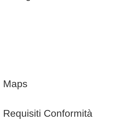
MIM
Iscrizioni Online
URP
Scuola in chiaro
INVALSI
Maps
Requisiti Conformità
Privacy Policy