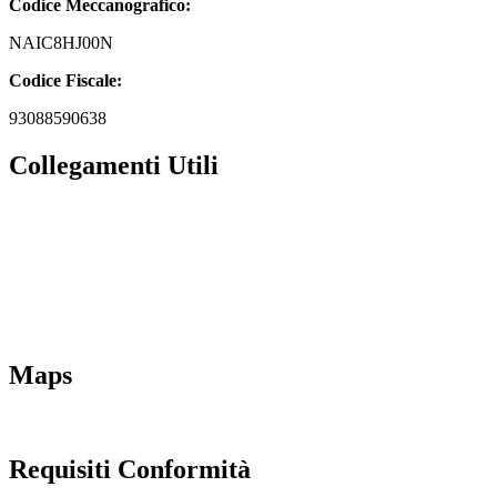
Codice Meccanografico:
NAIC8HJ00N
Codice Fiscale:
93088590638
Collegamenti Utili
MIM
Iscrizioni Online
URP
Scuola in chiaro
INVALSI
Maps
Requisiti Conformità