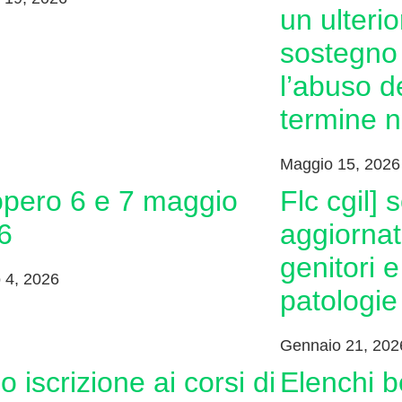
un ulteri
sostegno
l’abuso de
termine n
Maggio 15, 2026
flc cgil] scuola: guide
6
aggiornat
genitori 
 4, 2026
patologie
Gennaio 21, 202
elenchi beneficiari dei