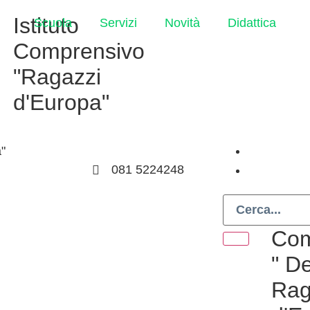
Istituto
Scuola
Servizi
Novità
Didattica
Comprensivo
"Ragazzi
d'Europa"
"
00n@istruzione.it
081 5224248
Isti
Com
" De
Rag