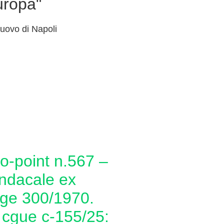
uropa"
uovo di Napoli
sindacale ex
gge 300/1970.
 cgue c‑155/25: