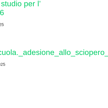
studio per l’
6
25
cuola._adesione_allo_scioper
025