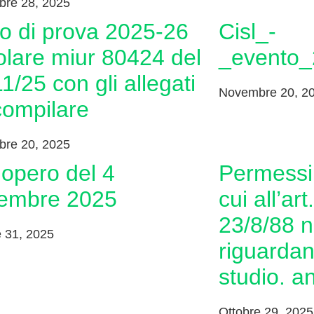
re 28, 2025
cisl_-
olare miur 80424 del
_evento_
1/25 con gli allegati
Novembre 20, 2
compilare
re 20, 2025
permessi straordinari di
embre 2025
cui all’art
23/8/88 n
e 31, 2025
riguardant
studio. 
Ottobre 29, 2025