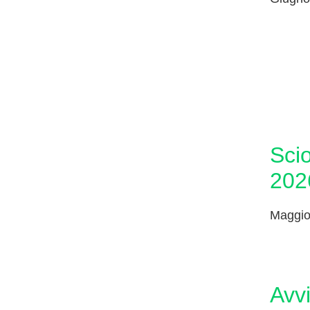
sciopero 6 e 7 maggio
202
Maggio
avvio iscrizione ai corsi di