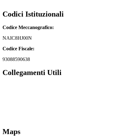
naic8hj00n@pec.istruzione.it
Codici Istituzionali
Codice Meccanografico:
NAIC8HJ00N
Codice Fiscale:
93088590638
Collegamenti Utili
MIM
Iscrizioni Online
URP
Scuola in chiaro
INVALSI
Maps