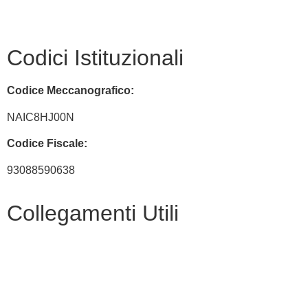
naic8hj00n@pec.istruzione.it
Codici Istituzionali
Codice Meccanografico:
NAIC8HJ00N
Codice Fiscale:
93088590638
Collegamenti Utili
MIM
Iscrizioni Online
URP