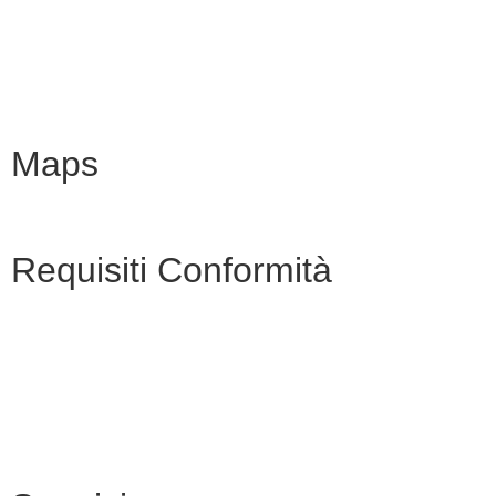
Scuola in chiaro
INVALSI
Maps
Requisiti Conformità
Privacy Policy
Dichiarazione di accessibilità
Note legali