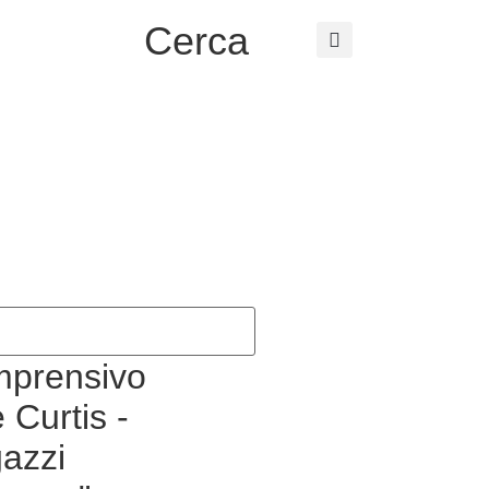
Cerca
tuto
prensivo
 Curtis -
azzi