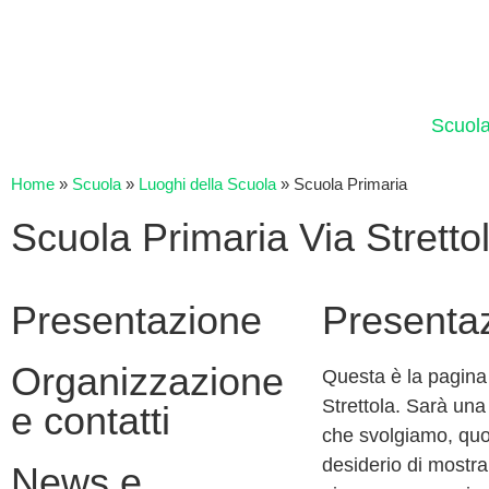
Scuol
Home
»
Scuola
»
Luoghi della Scuola
»
Scuola Primaria
Scuola Primaria Via Stretto
Presentazione
Presenta
Organizzazione
Questa è la pagina 
Strettola. Sarà una 
e contatti
che svolgiamo, quo
desiderio di mostr
News e