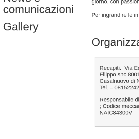
giorno, con passio
comunicazioni
Per ingrandire le i
Gallery
Organizza
Recapiti: Via 
Filippo snc 800
Casalnuovo di 
Tel. – 0815224
Responsabile d
; Codice mecca
NAIC84300V