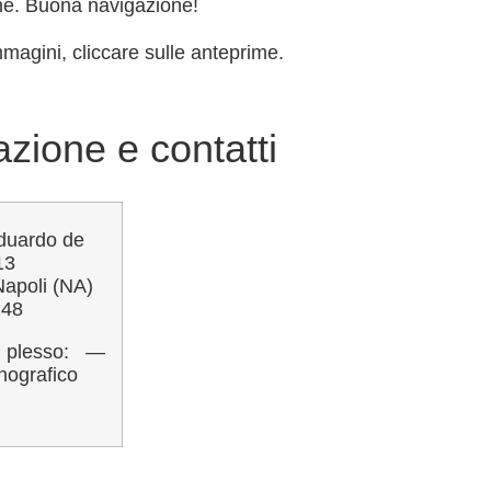
ne. Buona navigazione!
mmagini, cliccare sulle anteprime.
zione e contatti
Eduardo de
13
Napoli (NA)
248
i plesso: —
nografico