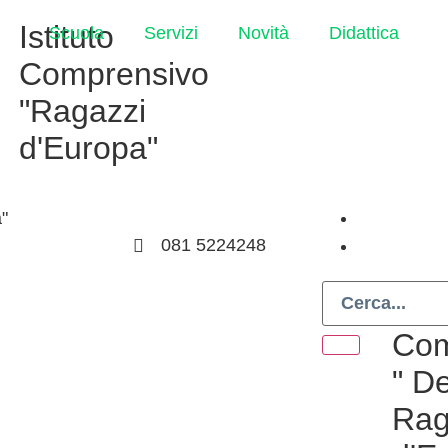
Istituto
Scuola
Servizi
Novità
Didattica
Comprensivo
"Ragazzi
d'Europa"
"
00n@istruzione.it
081 5224248
Isti
Com
" De
Rag