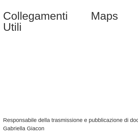
Collegamenti
Maps
Utili
MIM
Iscrizioni Online
URP
Scuola in chiaro
INVALSI
Responsabile della trasmissione e pubblicazione di docu
Gabriella Giacon