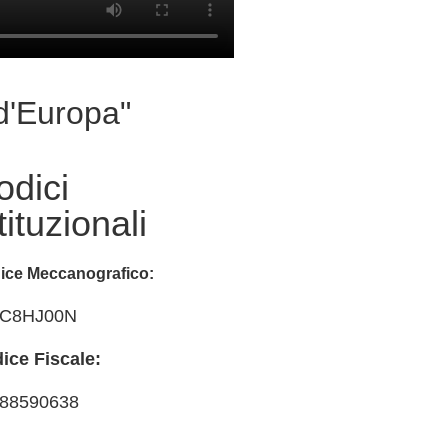
 d'Europa"
odici
tituzionali
ice Meccanografico:
IC8HJ00N
ice Fiscale:
88590638