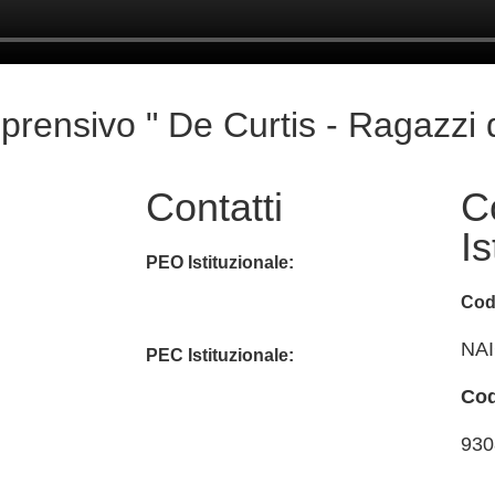
mprensivo " De Curtis - Ragazzi
Contatti
C
Is
PEO Istituzionale:
Cod
naic8hj00n@istruzione.it
NA
PEC Istituzionale:
Cod
naic8hj00n@pec.istruzione.it
930