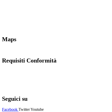
MIM
Iscrizioni Online
URP
Scuola in chiaro
INVALSI
Maps
Requisiti Conformità
Privacy Policy
Dichiarazione di accessibilità
Note legali
Seguici su
Facebook
Twitter
Youtube